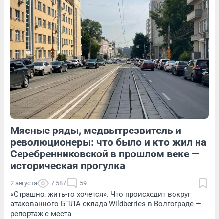
15
Обсудить
124
1
19
Обсудить
Мясные ряды, медвытрезвитель и
127
Обсудить
19
Обсудить
революционеры: что было и кто жил на
Серебренниковской в прошлом веке —
историческая прогулка
2 августа
7 587
59
«Страшно, жить-то хочется». Что происходит вокруг
атакованного БПЛА склада Wildberries в Волгограде —
репортаж с места