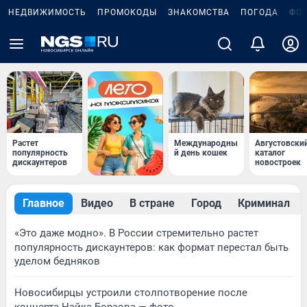
НЕДВИЖИМОСТЬ
ПРОМОКОДЫ
ЗНАКОМСТВА
ПОГОДА
ФО
Растет
Международны
Августовски
популярность
й день кошек
каталог
дискаунтеров
новостроек
Главное
Видео
В стране
Город
Криминал
«Это даже модно». В России стремительно растет
популярность дискаунтеров: как формат перестал быть
уделом бедняков
Новосибирцы устроили столпотворение после
концерта Найка Борзова — фото