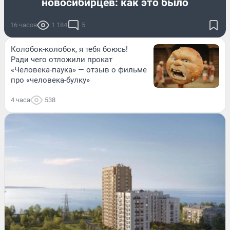
новосибирцев: как это было
16 часов
1 184
5
Колобок-колобок, я тебя боюсь!
Ради чего отложили прокат
«Человека-паука» — отзыв о фильме
про «человека-булку»
4 часа
538