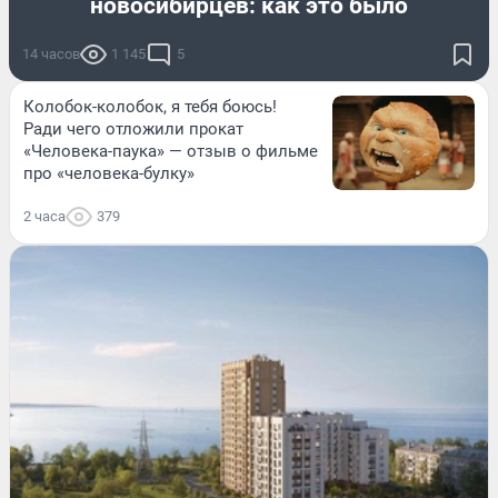
новосибирцев: как это было
14 часов
1 145
5
Колобок-колобок, я тебя боюсь!
Ради чего отложили прокат
«Человека-паука» — отзыв о фильме
про «человека-булку»
2 часа
379