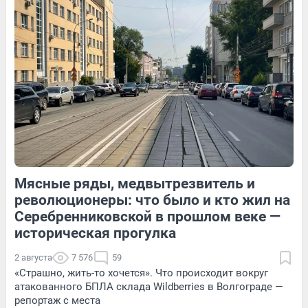
15
Обсудить
124
1
18
Обсудить
Мясные ряды, медвытрезвитель и
127
Обсудить
19
Обсудить
революционеры: что было и кто жил на
Серебренниковской в прошлом веке —
историческая прогулка
2 августа
7 576
59
«Страшно, жить-то хочется». Что происходит вокруг
атакованного БПЛА склада Wildberries в Волгограде —
репортаж с места