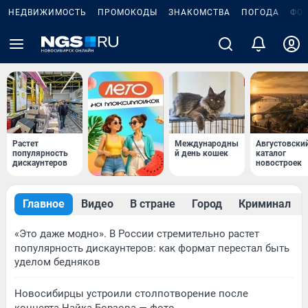
НЕДВИЖИМОСТЬ
ПРОМОКОДЫ
ЗНАКОМСТВА
ПОГОДА
ФО
Растет
Международны
Августовски
популярность
й день кошек
каталог
дискаунтеров
новостроек
Главное
Видео
В стране
Город
Криминал
«Это даже модно». В России стремительно растет
популярность дискаунтеров: как формат перестал быть
уделом бедняков
Новосибирцы устроили столпотворение после
концерта Найка Борзова — фото