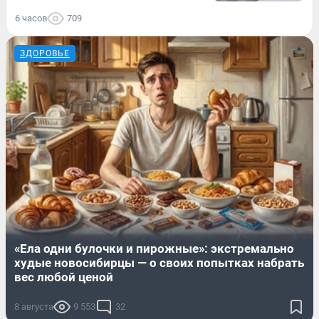
6 часов
709
ЗДОРОВЬЕ
«Ела одни булочки и пирожные»: экстремально
худые новосибирцы — о своих попытках набрать
вес любой ценой
8 августа
9 553
32