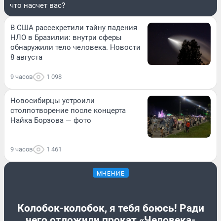
что насчет вас?
В США рассекретили тайну падения
НЛО в Бразилии: внутри сферы
обнаружили тело человека. Новости
8 августа
9 часов
1 098
Новосибирцы устроили
столпотворение после концерта
Найка Борзова — фото
9 часов
1 461
МНЕНИЕ
Колобок-колобок, я тебя боюсь! Ради
чего отложили прокат «Человека-