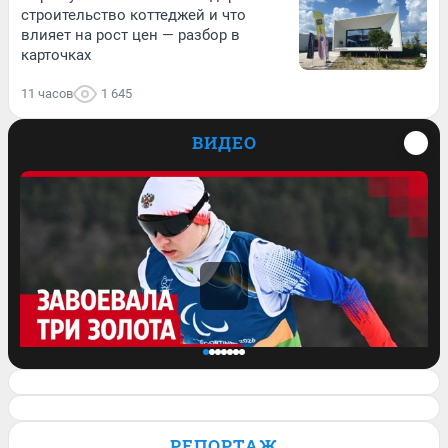
строительство коттеджей и что
влияет на рост цен — разбор в
карточках
11 часов
1 645
ВИДЕО
Завоевала три медали на
Паралимпиаде: история сильной духом
РЕПОРТАЖ