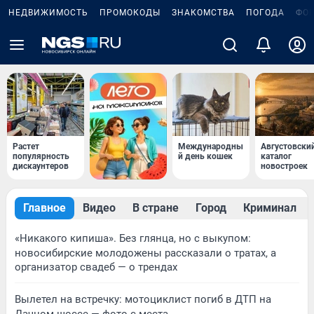
НЕДВИЖИМОСТЬ
ПРОМОКОДЫ
ЗНАКОМСТВА
ПОГОДА
ФО
Растет
Международны
Августовски
популярность
й день кошек
каталог
дискаунтеров
новостроек
Главное
Видео
В стране
Город
Криминал
«Никакого кипиша». Без глянца, но с выкупом:
новосибирские молодожены рассказали о тратах, а
организатор свадеб — о трендах
Вылетел на встречку: мотоциклист погиб в ДТП на
Дачном шоссе — фото с места